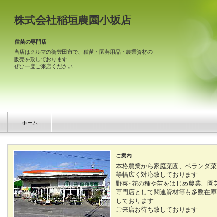
株式会社稲垣農園小坂店
種苗の専門店
当店はクルマの街豊田市で、種苗・園芸用品・農業資材の
販売を致しております
ぜひ一度ご来店ください
ホーム
ご案内
本格農業から家庭菜園、ベランダ菜
等幅広く対応致しております
野菜･花の種や苗をはじめ農業、園
専門店として関連資材等も多数在庫
しております
ご来店お待ち致しております